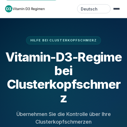
Sprache
Startseite
HILFE BEI CLUSTERKOPFSCHMERZ
Ressourcen
Vitamin-D3-Regime
Videos
bei
Blog
Clusterkopfschmer
Kontakt
z
Übernehmen Sie die Kontrolle über Ihre
Clusterkopfschmerzen