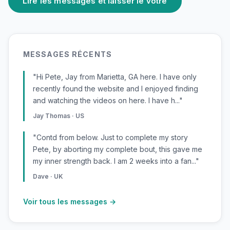
Lire les messages et laisser le vôtre
MESSAGES RÉCENTS
"Hi Pete, Jay from Marietta, GA here. I have only
recently found the website and I enjoyed finding
and watching the videos on here. I have h..."
Jay Thomas · US
"Contd from below. Just to complete my story
Pete, by aborting my complete bout, this gave me
my inner strength back. I am 2 weeks into a fan..."
Dave · UK
Voir tous les messages →