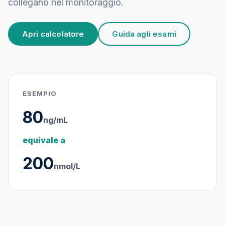
collegano nel monitoraggio.
Apri calcolatore
Guida agli esami
ESEMPIO
80
ng/mL
equivale a
200
nmol/L